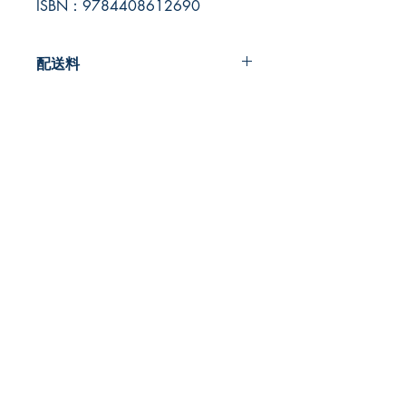
ISBN：9784408612690
配送料
600円
早春書店
​古本屋
〒185-0012
東京都国分寺市本町2-22-5
営業時間：12時～20時
​定休日:月曜
TEL:
042-407-8945
​MAIL:
info@so-shun-shoten.com
プライバシーポリシー
特定商取引法に基づく表記
東京都公安委員会許可