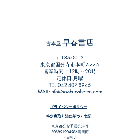
早春書店
​古本屋
〒185-0012
東京都国分寺市本町2-22-5
営業時間：12時～20時
​定休日:月曜
TEL:042-407-8945
​MAIL:
info@so-shun-shoten.com
プライバシーポリシー
特定商取引法に基づく表記
東京都公安委員会許可
308891904586書籍商
下田裕之