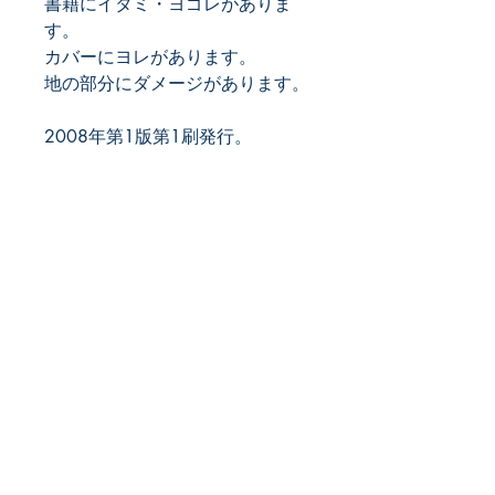
書籍にイタミ・ヨゴレがありま
す。
カバーにヨレがあります。
地の部分にダメージがあります。
2008年第1版第1刷発行。
配送料
200円
早春書店
​古本屋
〒185-0012
東京都国分寺市本町2-22-5
営業時間：12時～20時
​定休日:月曜
TEL:
042-407-8945