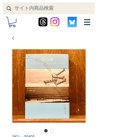
SKU： 00405