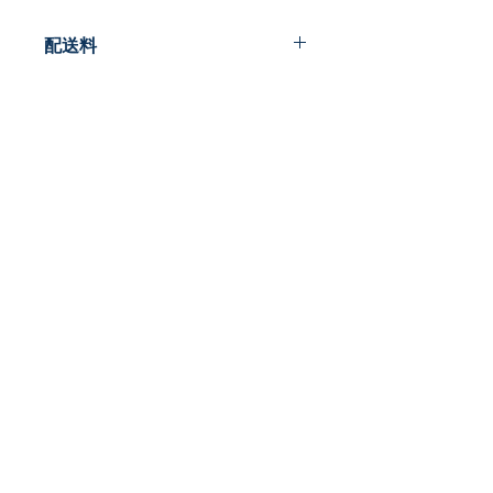
配送料
200円
早春書店
​古本屋
〒185-0012
東京都国分寺市本町2-22-5
営業時間：12時～20時
​定休日:月曜
TEL:
042-407-8945
​MAIL:
info@so-shun-shoten.com
プライバシーポリシー
特定商取引法に基づく表記
東京都公安委員会許可
308891904586書籍商
下田裕之