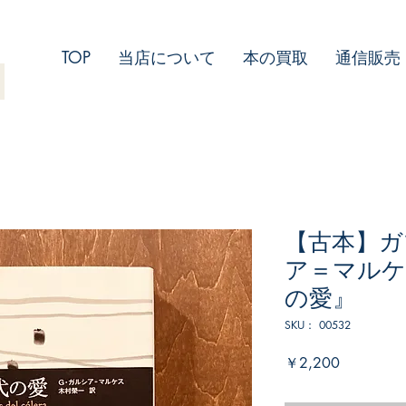
TOP
当店について
本の買取
通信販売
【古本】ガ
ア＝マルケ
の愛』
SKU： 00532
価
￥2,200
格