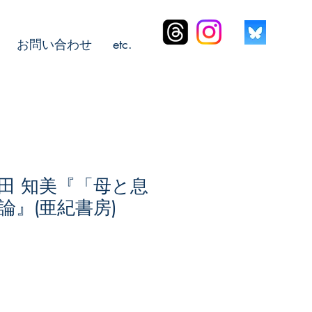
お問い合わせ
etc.
田 知美『「母と息
論』(亜紀書房)