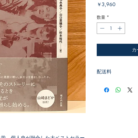
価
￥3,960
格
数量
*
カ
配送料
600円
科学、個人史が融合した大ベストセラー