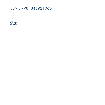
ISBN：9784845921065
配送
200円
早春書店
​古本屋
〒185-0012
東京都国分寺市本町2-22-5
営業時間：12時～20時
​定休日:月曜
TEL:
042-407-8945
​MAIL:
info@so-shun-shoten.com
プライバシーポリシー
特定商取引法に基づく表記