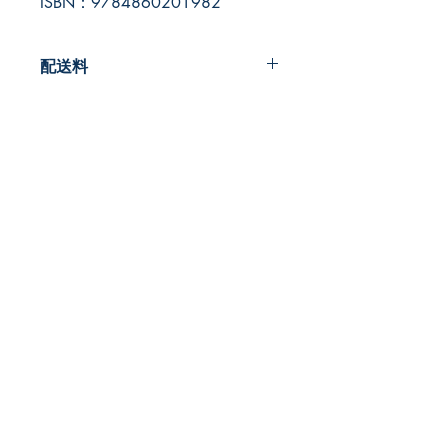
ISBN：9784860201982
配送料
200円
早春書店
​古本屋
〒185-0012
東京都国分寺市本町2-22-5
営業時間：12時～20時
​定休日:月曜
TEL:
042-407-8945
​MAIL:
info@so-shun-shoten.com
プライバシーポリシー
特定商取引法に基づく表記
東京都公安委員会許可