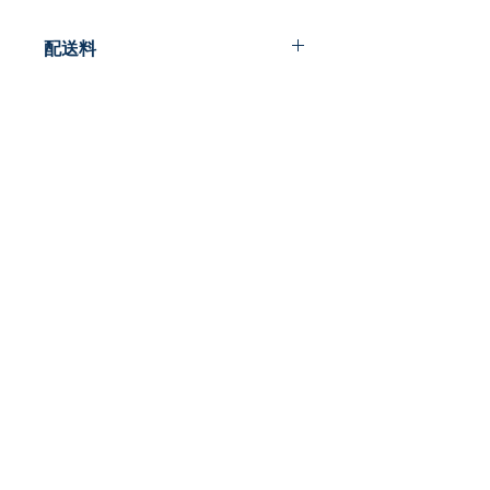
配送料
200円
早春書店
​古本屋
〒185-0012
東京都国分寺市本町2-22-5
営業時間：12時～20時
​定休日:月曜
TEL:
042-407-8945
​MAIL:
info@so-shun-shoten.com
プライバシーポリシー
特定商取引法に基づく表記
東京都公安委員会許可
308891904586書籍商