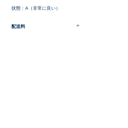
状態：A（非常に良い）
配送料
200円
早春書店
​古本屋
〒185-0012
東京都国分寺市本町2-22-5
営業時間：12時～20時
​定休日:月曜
TEL:
042-407-8945
​MAIL:
info@so-shun-shoten.com
プライバシーポリシー
特定商取引法に基づく表記